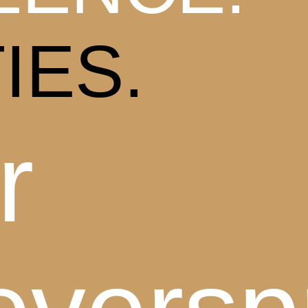
IES.
r