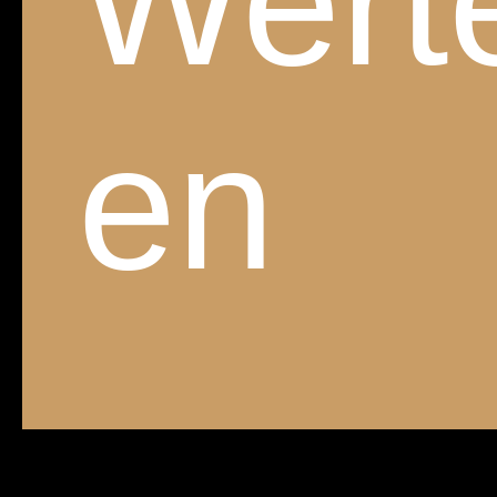
Wert
en