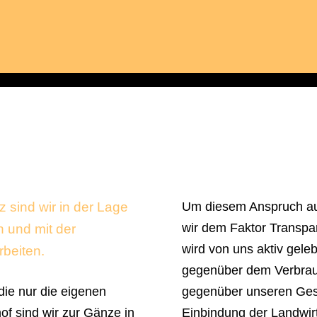
 sind wir in der Lage
Um diesem Anspruch au
wir dem Faktor Transpa
 und mit der
wird von uns aktiv gele
beiten.
gegenüber dem Verbrauc
 die nur die eigenen
gegenüber unseren Gesc
hof sind wir zur Gänze in
Einbindung der Landwir