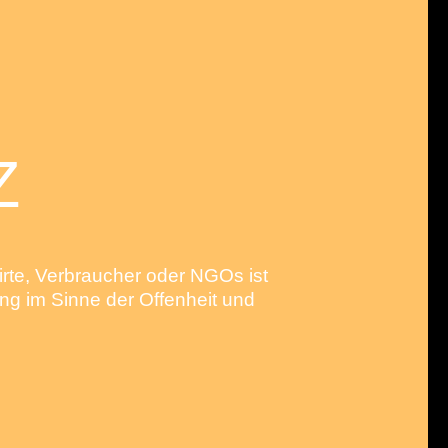
Z
rte, Verbraucher oder NGOs ist
ung im Sinne der Offenheit und